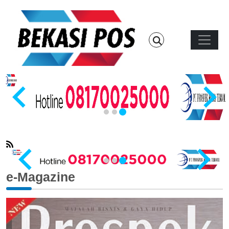
Skip to main content
Main n
…
e-Magazine
…