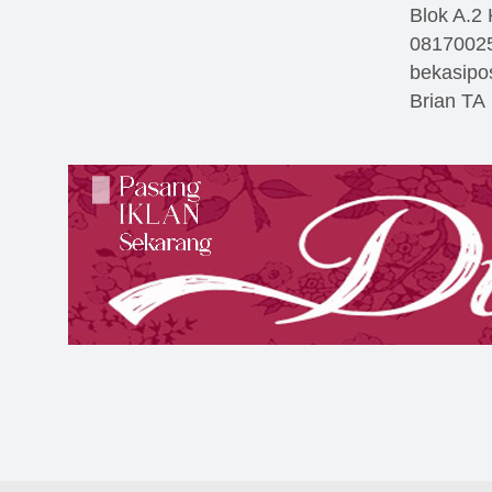
Blok A.2
0817002
bekasip
Brian TA