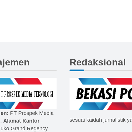
ajemen
Redaksional
en:
PT Prospek Media
sesuai kaidah jurnalistik y
i.
Alamat Kantor
Ruko Grand Regency