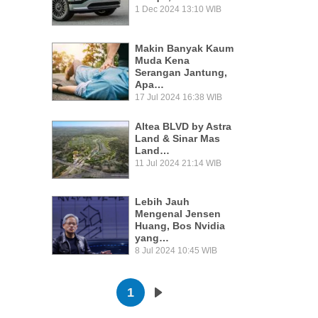
1 Dec 2024 13:10 WIB
Makin Banyak Kaum
Muda Kena
Serangan Jantung,
Apa…
17 Jul 2024 16:38 WIB
Altea BLVD by Astra
Land & Sinar Mas
Land…
11 Jul 2024 21:14 WIB
Lebih Jauh
Mengenal Jensen
Huang, Bos Nvidia
yang…
8 Jul 2024 10:45 WIB
Pagination
1
Next page