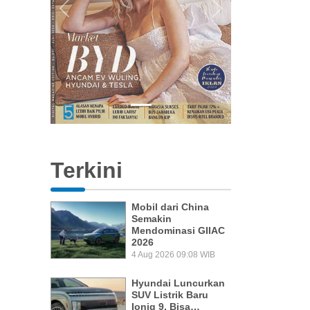
Previous
Next
Terkini
Mobil dari China
Semakin
Mendominasi GIIAC
2026
4 Aug 2026 09:08 WIB
Hyundai Luncurkan
SUV Listrik Baru
Ioniq 9, Bisa…