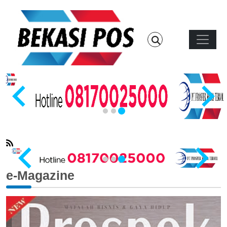
Skip to main content
Main n
…
e-Magazine
…