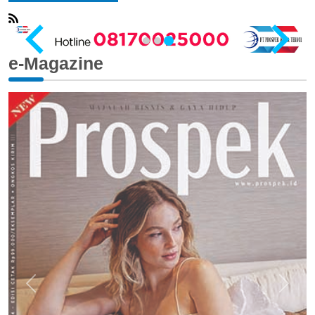
e-Magazine
…
Previous
Next