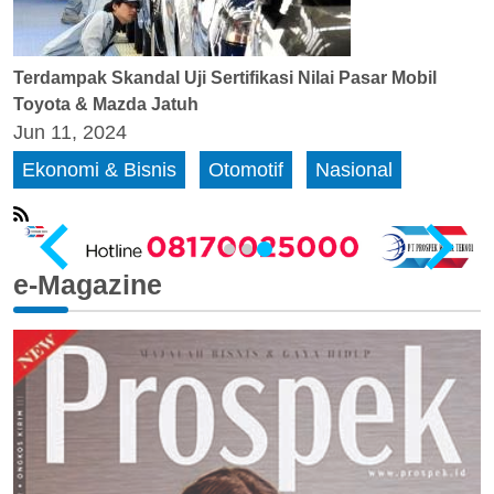
Terdampak Skandal Uji Sertifikasi Nilai Pasar Mobil
Toyota & Mazda Jatuh
Jun 11, 2024
Ekonomi & Bisnis
Otomotif
Nasional
e-Magazine
…