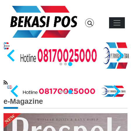
Skip to main content
Main n
…
e-Magazine
…