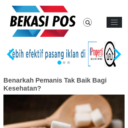
Skip to main content
Main n
…
Benarkah Pemanis Tak Baik Bagi
Kesehatan?