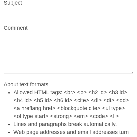
Subject
Comment
About text formats
Allowed HTML tags: <br> <p> <h2 id> <h3 id>
<h4 id> <h5 id> <h6 id> <cite> <dl> <dt> <dd>
<a hreflang href> <blockquote cite> <ul type>
<ol type start> <strong> <em> <code> <li>
Lines and paragraphs break automatically.
Web page addresses and email addresses turn